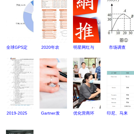
全球GPS定
2020年农
明星网红与
市场调查
位器市场调
林牧渔农林
企业品牌聯
新产品上市
查 2021年
服务行业食
动 百万粉
30天内的日
销售额达
品工业米领
丝自媒体推
销量与销售
8093.2亿元
域行业分析
广服务市场
利润分析
行业增长动
报告 市场
调查分析报
力与未来趋
调查报告
告
势解析
.pdf
2019-2025
Gartner发
优化营商环
印尼、马来
年中国婚庆
布2016年
境 助力经
禁令后进口
服务行业市
第三季度全
济发展 莫
铝土矿市场