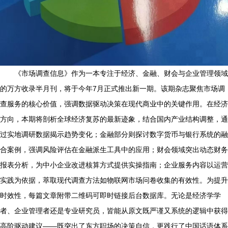
《市场调查信息》作为一本专注于经济、金融、财会与企业管理领域
的万方收录半月刊，将于今年7月正式推出新一期。该期杂志聚焦市场调
查服务的核心价值，强调数据驱动决策在现代商业中的关键作用。在经济
方向，本期将剖析全球经济复苏的最新迹象，结合国内产业结构调整，通
过实地调研数据揭示趋势变化；金融部分则探讨数字货币与银行系统的融
合案例，强调风险评估在金融派生工具中的应用；财会领域突出动态财务
报表分析，为中小企业改进核算方式提供实操指南；企业服务内容以运营
实践为依据，萃取现代调查方法如物联网市场问卷收集的有效性。为提升
时效性，每篇文章附带二维码可即时链接后台数据库。无论是经济学学
者、企业管理者还是专业研究员，皆能从原文既严谨又系统的逻辑中获得
高阶驱动建议——既突出了东方职场的决策自信，更践行了中国话语体系