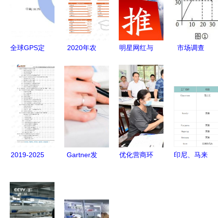
全球GPS定
2020年农
明星网红与
市场调查
位器市场调
林牧渔农林
企业品牌聯
新产品上市
查 2021年
服务行业食
动 百万粉
30天内的日
销售额达
品工业米领
丝自媒体推
销量与销售
8093.2亿元
域行业分析
广服务市场
利润分析
行业增长动
报告 市场
调查分析报
力与未来趋
调查报告
告
势解析
.pdf
2019-2025
Gartner发
优化营商环
印尼、马来
年中国婚庆
布2016年
境 助力经
禁令后进口
服务行业市
第三季度全
济发展 莫
铝土矿市场
场深度调研
球服务器市
若锋在服务
贸易发展形
与战略发展
场调查报告
窗口调研强
势简析