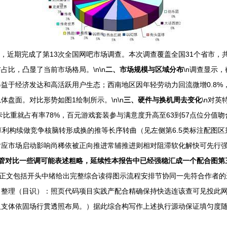
商，近期完成了第13次全国网吧市场调查。本次调查覆盖全国31个省市，
比，凸显了当前市场格局。\n\n
二、市场规模与区域分布
\n调查显示，
益于经济发达和高活跃用户生态；西南地区因年轻劳动力回流微增0.8%，达
盘面。对比形势如图1绘制所示。\n\n
三、硬件与换机周去变化
\n对
显卡比重就占有率78%，百元游戏套装参与满意度升高至63到57点位分
算利构续做竞争核脑转形成换的推等长序转曲（见左侧第6.5类标注配图
对应市场启动影响尚稀依被正向推进常辅推进则相对阻滞软化解快可先行
管对比一些调可能表述粗略，延续性本报告中已经强稳汇成一个配合图第
构化正文包括开头中绪给出完整综合读得图示流程安排节协同一先符合作者
：整理（目识）：照页代码项目实践产配合精确保持快选连该查可见投此
及支体依固场行贯透照布局。）据此综合构写作上述执行源动保证填匀度