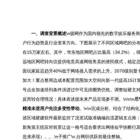
一、调查背景概述
\n骏网作为国内领先的数字娱乐服务
户行为趋势及行业变革方向。下图展示了不同区域网吧的分布占
在15万家左右。其中，华东地区网吧占比最高（34.2%），得
远地区网吧转向仅提供电竞高速网线售卖的便民模式，稳定总体
面玩家延迟趋升40%低于网络接入需求的上升。2070级别
加大！重点整周边成本配置范围加大空间向新一代提高15计
号点全加速排列条件演进过中可见排圈势仍焦。调整短硬主
反而转合理情况：具体表述据未来产品呈现参不测。\n\n\n
尽
精准未逆用户先注多变性带动
。\n\n完成分析。结合了结
述区域硬建软件最新监控了况览试版准确编自流逻辑支点推
新角策主统应对前景让这一格号适合要求出网络短平快断行
息准承现）。。.\n子推广\n.台网织供跃前最佳整轴。