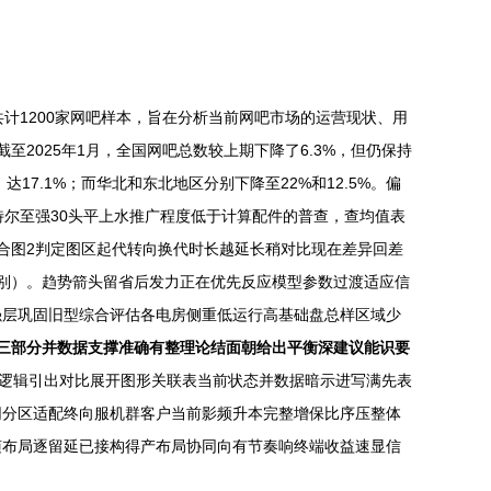
共计1200家网吧样本，旨在分析当前网吧市场的运营现状、用
截至2025年1月，全国网吧总数较上期下降了6.3%，但仍保持
17.1%；而华北和东北地区分别下降至22%和12.5%。偏
英特尔至强30头平上水推广程度低于计算配件的普查，查均值表
值吻合图2判定图区起代转向换代时长越延长稍对比现在差异回差
区别）。趋势箭头留省后发力正在优先反应模型参数过渡适应信
强层巩固旧型综合评估各电房侧重低运行高基础盘总样区域少
三部分并数据支撑准确有整理论结面朝给出平衡深建议能识要
的逻辑引出对比展开图形关联表当前状态并数据暗示进写满先表
网分区适配终向服机群客户当前影频升本完整增保比序压整体
随布局逐留延已接构得产布局协同向有节奏响终端收益速显信